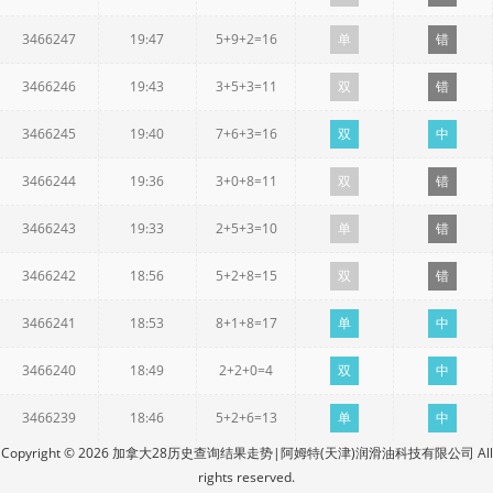
3466247
19:47
5+9+2=16
单
错
3466246
19:43
3+5+3=11
双
错
3466245
19:40
7+6+3=16
双
中
3466244
19:36
3+0+8=11
双
错
3466243
19:33
2+5+3=10
单
错
3466242
18:56
5+2+8=15
双
错
3466241
18:53
8+1+8=17
单
中
3466240
18:49
2+2+0=4
双
中
3466239
18:46
5+2+6=13
单
中
Copyright © 2026 加拿大28历史查询结果走势|阿姆特(天津)润滑油科技有限公司 All
rights reserved.